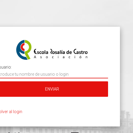
uario:
ENVIAR
lver al login